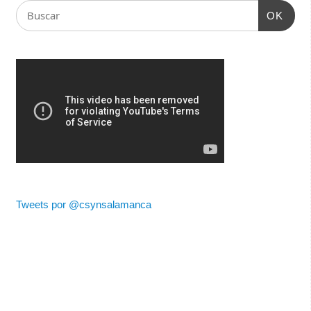
OK
Tweets por @csynsalamanca