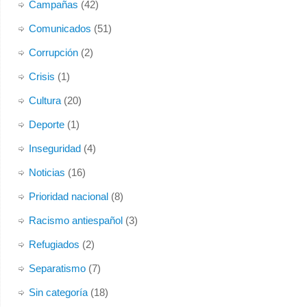
Por causas ajenas a nuestra organización, tenemos que
Campañas
(42)
abandonar nuestro actual local. Temporalmente, y de
Comunicados
(51)
forma
...
Ver más
Corrupción
(2)
Foto
Crisis
(1)
Ver en Facebook
·
Compartir
Cultura
(20)
Deporte
(1)
Inseguridad
(4)
Noticias
(16)
Prioridad nacional
(8)
Racismo antiespañol
(3)
Refugiados
(2)
Separatismo
(7)
Sin categoría
(18)