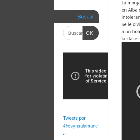
La monja
en Alba 
Buscar
intolera
Se le ol
a un hom
OK
la clase
Tweets por
@csynsalamanc
a