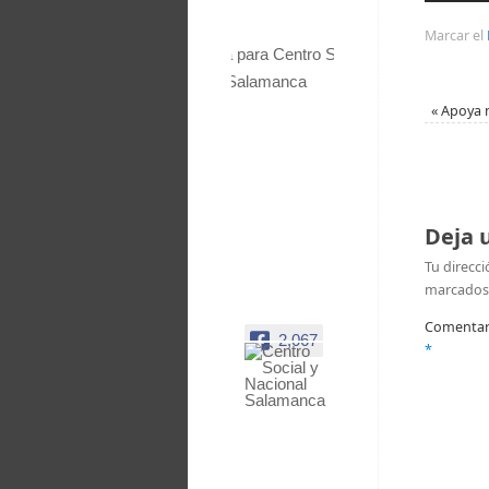
Marcar el
«
Apoya n
Deja 
Tu direcci
marcados
Comentar
2,067
*
Centro
Social y
Nacional
Salamanca
Facebook