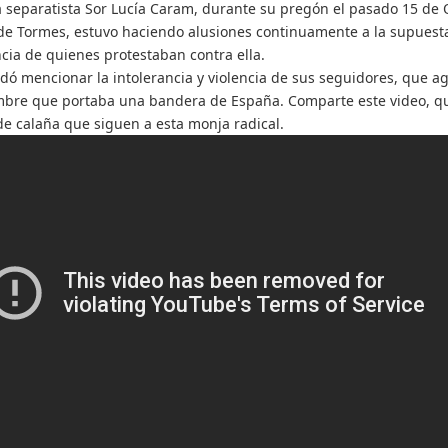
 separatista Sor Lucía Caram, durante su pregón el pasado 15 de
de Tormes, estuvo haciendo alusiones continuamente a la supuest
ncia de quienes protestaban contra ella.
vidó mencionar la intolerancia y violencia de sus seguidores, que a
bre que portaba una bandera de España. Comparte este video, q
 de calaña que siguen a esta monja radical.