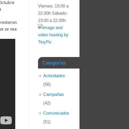
 Octubre
Viernes: 19.00 a
a
22.00h Sábado:
19.00 a 22.00h
gredieron
ue se vea
Categorías
Actividades
(56)
Campañas
(42)
Comunicados
(51)