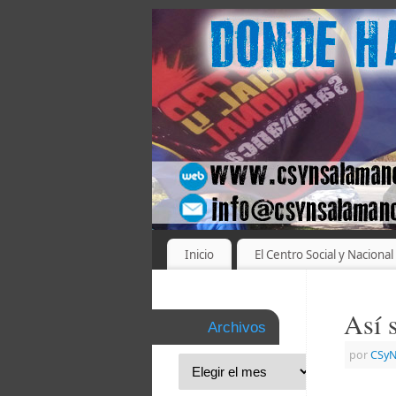
Inicio
El Centro Social y Nacional
Así 
Archivos
por
CSyN