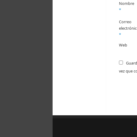
Nombre
oficial de la
Asociación
*
"Centro Social
y Nacional
Correo
Salamanca".
electróni
*
Centro
Social y
Web
Nacional
Salamanca
6 days
Guard
ago
vez que c
ALTO A LA
INVASIÓN
Foto
Ver en Facebook
·
Compartir
Centro
Social y
Nacional