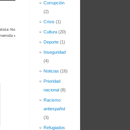
Corrupción
(2)
Crisis
(1)
tista: No
Cultura
(20)
nvenida
»
Deporte
(1)
Inseguridad
(4)
Noticias
(16)
Prioridad
nacional
(8)
Racismo
antiespañol
(3)
Refugiados