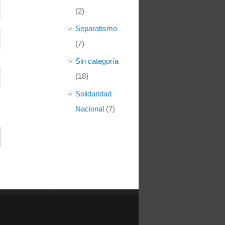
(2)
Separatismo
(7)
Sin categoría
(18)
Solidaridad
Nacional
(7)