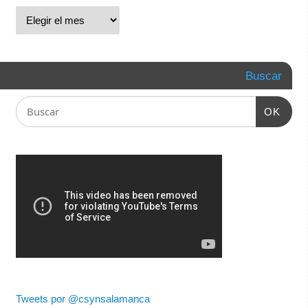
Buscar
OK
Tweets por @csynsalamanca