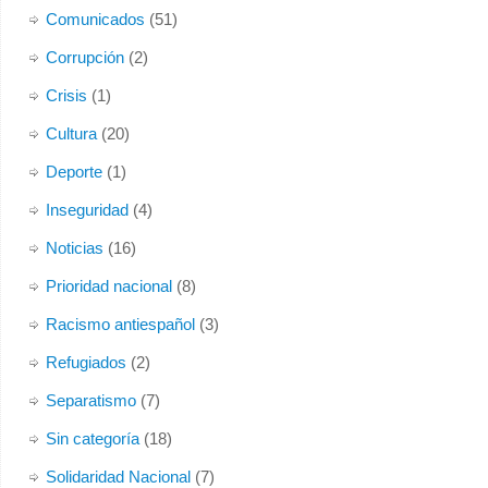
abandonar nuestro actual local. Temporalmente, y de
Comunicados
(51)
forma
...
Ver más
Corrupción
(2)
Foto
Crisis
(1)
Ver en Facebook
·
Compartir
Cultura
(20)
Deporte
(1)
Inseguridad
(4)
Noticias
(16)
Prioridad nacional
(8)
Racismo antiespañol
(3)
Refugiados
(2)
Separatismo
(7)
Sin categoría
(18)
Solidaridad Nacional
(7)