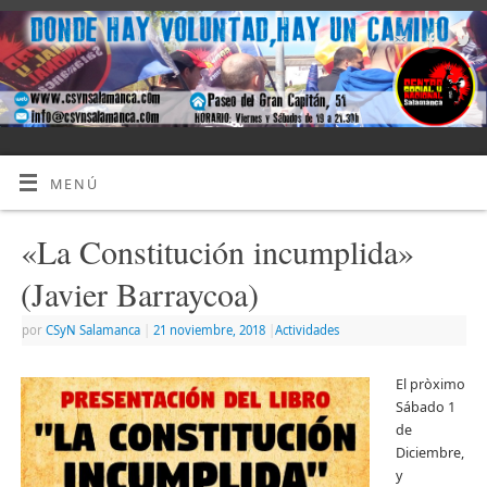
MENÚ
«La Constitución incumplida»
(Javier Barraycoa)
por
CSyN Salamanca
|
21 noviembre, 2018
|
Actividades
El pròximo
Sábado 1
de
Diciembre,
y