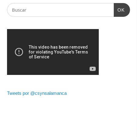
OK
Tweets por @csynsalamanca