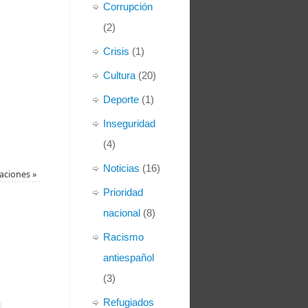
Corrupción
(2)
Crisis
(1)
Cultura
(20)
Deporte
(1)
Inseguridad
(4)
Noticias
(16)
iaciones
»
Prioridad
nacional
(8)
Racismo
antiespañol
(3)
Refugiados