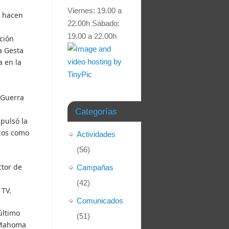
Viernes: 19.00 a
e hacen
22.00h Sábado:
19.00 a 22.00h
ación
a Gesta
a en la
 Guerra
Categorías
pulsó la
icos como
Actividades
(56)
ctor de
Campañas
(42)
 TV.
Comunicados
último
(51)
e Mahoma