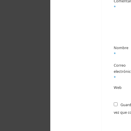
Comentar
oficial de la
*
Asociación
"Centro Social
y Nacional
Salamanca".
Centro
Social y
Nacional
Nombre
Salamanca
*
6 days
ago
Correo
ALTO A LA
electróni
*
INVASIÓN
Foto
Web
Ver en Facebook
·
Compartir
Guard
vez que c
Centro
Social y
Nacional