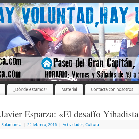
¿Dónde estamos?
Material
Contacta con nosotros
 Javier Esparza: «El desafío Yihadist
 Salamanca
|
22 febrero, 2016
|
Actividades
,
Cultura