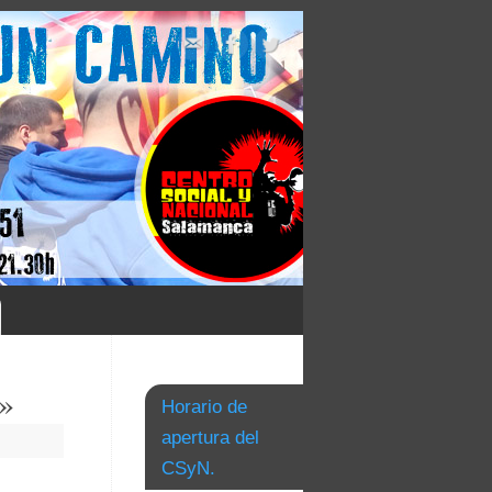
a»
Horario de
apertura del
CSyN.