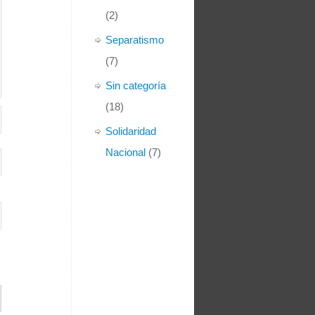
(2)
Separatismo
(7)
Sin categoría
(18)
Solidaridad
Nacional
(7)