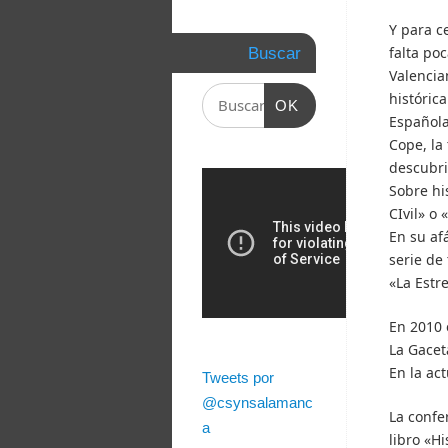
Y para ce
falta po
Buscar
Valencia
históric
OK
Española
Cope, la
descubri
Sobre hi
CIvil» o 
En su af
serie de
«La Estre
En 2010 
La Gacet
En la ac
Tweets por
@csynsalamanc
La confe
a
libro «H