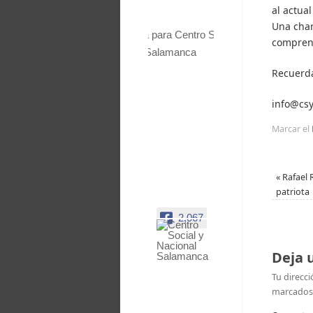
al actual
Una char
comprend
Recuerda
info@cs
Marcar el
«
Rafael R
patriota
2,067
Centro
Deja 
Social y
Tu direcci
Nacional
marcados
Salamanca
Facebook