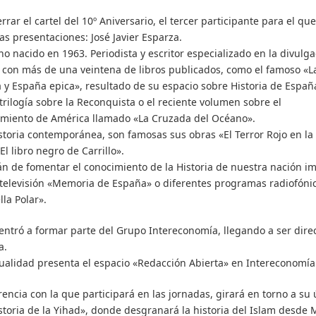
rrar el cartel del 10º Aniversario, el tercer participante para el qu
cas presentaciones: José Javier Esparza.
no nacido en 1963. Periodista y escritor especializado en la divulg
a con más de una veintena de libros publicados, como el famoso «L
 y España epica», resultado de su espacio sobre Historia de Españ
 trilogía sobre la Reconquista o el reciente volumen sobre el
miento de América llamad
o «La Cruzada del Océano».
storia contemporánea, son famosas sus obras «El Terror Rojo en la
«El libro negro de Carrillo».
án de fomentar el conocimiento de la Historia de nuestra nación im
 televisión «Memoria de España» o diferentes programas radiofón
lla Polar».
entró a formar parte del Grupo Intereconomía, llegando a ser dire
a.
tualidad presenta el espacio «Redacción Abierta» en Intereconomía
rencia con la que participará en las jornadas, girará en torno a su 
istoria de la Yihad», donde desgranará la historia del Islam desd