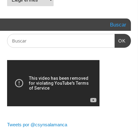
Buscar
OK
Tweets por @csynsalamanca