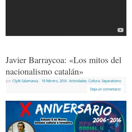
Javier Barraycoa: «Los mitos del
nacionalismo catalán»
por
CSyN Salamanca
|
18 febrero, 2016
|
Actividades
,
Cultura
,
Separatismo
Deja un comentario