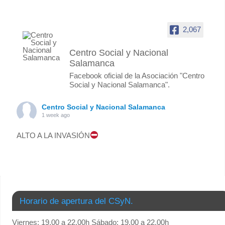
2,067
Centro Social y Nacional
Salamanca
Facebook oficial de la Asociación "Centro
Social y Nacional Salamanca".
Centro Social y Nacional Salamanca
1 week ago
ALTO A LA INVASIÓN
Foto
Ver en Facebook
·
Compartir
Centro Social y Nacional Salamanca
Horario de apertura del CSyN.
3 months ago
Viernes: 19.00 a 22.00h Sábado: 19.00 a 22.00h
COMUNICADO: “Cierre de nuestra histórica sede.”