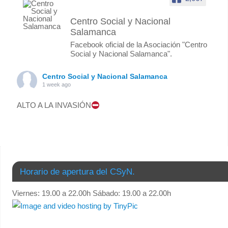
Centro Social y Nacional
Salamanca
Facebook oficial de la Asociación "Centro
Social y Nacional Salamanca".
Centro Social y Nacional Salamanca
1 week ago
ALTO A LA INVASIÓN
Foto
Ver en Facebook
·
Compartir
Centro Social y Nacional Salamanca
Horario de apertura del CSyN.
3 months ago
Viernes: 19.00 a 22.00h Sábado: 19.00 a 22.00h
COMUNICADO: “Cierre de nuestra histórica sede.”
El pasado fin de semana, además de celebrar la jornada
del 1º de Mayo, nos despedimos de las instalaciones que