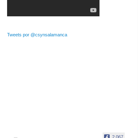
Tweets por @csynsalamanca
2,067