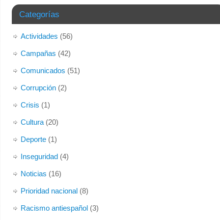
desde 2006 ha albergado el “Centro Social y Nacional
Categorías
Salamanca”, nuestra histórica sede situada en el Paseo
del Gran Capitán 51.
Actividades
(56)
Por causas ajenas a nuestra organización, tenemos que
Campañas
(42)
abandonar nuestro actual local. Temporalmente, y de
Comunicados
(51)
forma
...
Ver más
Corrupción
(2)
Foto
Crisis
(1)
Ver en Facebook
·
Compartir
Cultura
(20)
Deporte
(1)
Inseguridad
(4)
Noticias
(16)
Prioridad nacional
(8)
Racismo antiespañol
(3)