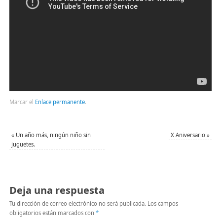
Marcar el
Enlace permanente
.
«
Un año más, ningún niño sin
X Aniversario
»
juguetes.
Deja una respuesta
Tu dirección de correo electrónico no será publicada.
Los campos
obligatorios están marcados con
*