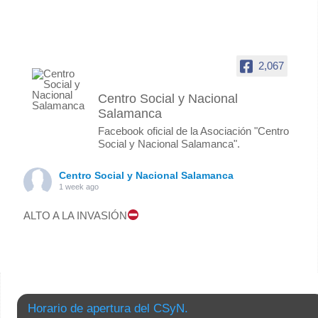
2,067
Centro Social y Nacional
Salamanca
Facebook oficial de la Asociación "Centro
Social y Nacional Salamanca".
Centro Social y Nacional Salamanca
1 week ago
ALTO A LA INVASIÓN
Foto
Ver en Facebook
·
Compartir
Centro Social y Nacional Salamanca
Horario de apertura del CSyN.
3 months ago