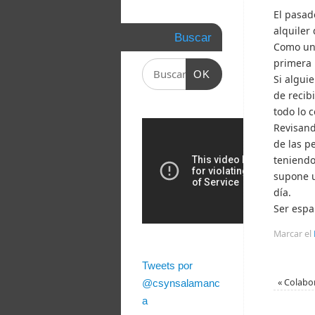
El pasad
alquiler 
Buscar
Como una
primera 
OK
Si algui
de recib
todo lo c
Revisand
de las p
teniendo
supone u
día.
Ser espa
Marcar el
Tweets por
«
Colabor
@csynsalamanc
a