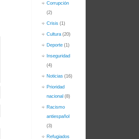
Corrupción
(2)
Crisis
(1)
Cultura
(20)
Deporte
(1)
Inseguridad
(4)
Noticias
(16)
Prioridad
nacional
(8)
Racismo
antiespañol
(3)
Refugiados