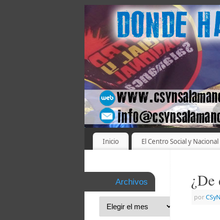
Inicio
El Centro Social y Nacional
¿De 
Archivos
por
CSyN