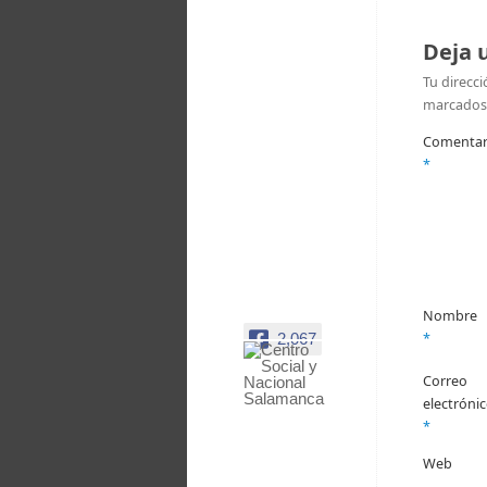
Deja 
Tu direcci
marcados
Comentar
*
Nombre
2,067
*
Correo
Centro
electróni
Social y
*
Nacional
Salamanca
Web
Facebook