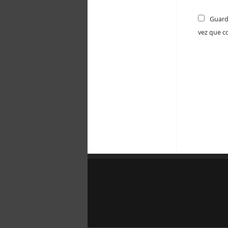
oficial de la
Asociación
Guard
"Centro Social
vez que c
y Nacional
Salamanca".
Centro
Social y
Nacional
Salamanca
1 week
ago
ALTO A LA
INVASIÓN
Foto
Ver en Facebook
·
Compartir
Centro
Social y
Nacional