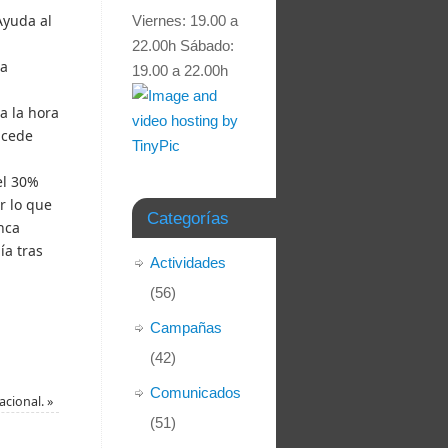
Ayuda al
Viernes: 19.00 a
22.00h Sábado:
la
19.00 a 22.00h
a la hora
ucede
el 30%
r lo que
Categorías
nca
ía tras
Actividades
(56)
Campañas
(42)
Comunicados
acional.
»
(51)