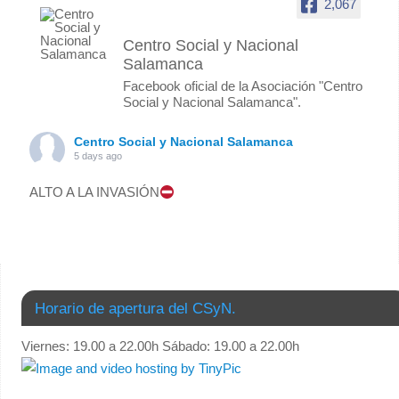
2,067
Centro Social y Nacional
Salamanca
Facebook oficial de la Asociación "Centro
Social y Nacional Salamanca".
Centro Social y Nacional Salamanca
5 days ago
ALTO A LA INVASIÓN
Foto
Ver en Facebook
·
Compartir
Centro Social y Nacional Salamanca
Horario de apertura del CSyN.
3 months ago
Viernes: 19.00 a 22.00h Sábado: 19.00 a 22.00h
COMUNICADO: “Cierre de nuestra histórica sede.”
El pasado fin de semana, además de celebrar la jornada