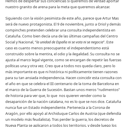
Hemos de despertar sus conciencias si queremos de verdad aportar
nuestro granito de arena para la meta que queremos alcanzar.
Siguiendo con la visión pesimista de este año, parece que Artur Mas
será de nuevo protagonista. El 9 de noviembre, junto a Oriol y demás
compinches pretenden celebrar una consulta independentista en
Cataluña. Como bien decía una de las últimas campañas del Centro
Social y Nacional, “
la unidad de España ni se vota ni se negocia
”. Este
caso es cuanto menos preocupante: el independentismo está
construido sobre la mentira, el odio y la ilegalidad. Su consulta no se
ajusta al marco legal vigente, como se encargan de repetir las fuerzas
políticas una y otra vez. Creo que a todos nos queda claro, pero lo
más importante es que ni histórica ni políticamente tienen razones
para su tan ansiada independencia. Hacen coincidir esta consulta con
el año en que se celebra el III centenario de la toma de Barcelona en
el marco de la Guerra de Sucesión. Bastan unos meros “rudimentos”
de historia para ver que, lo que nos quieren vender como la
desaparición de la nación catalana, no es lo que se nos dice. Cataluña
nunca fue un Estado independiente. Pertenecía a la Corona de
Aragón, por ello apoyó al Archiduque Carlos de Austria (que defendía
un modelo más feudalista). Tras perder la guerra, los decretos de
Nueva Planta se aplicaron a todos los territorios, y desde luego los