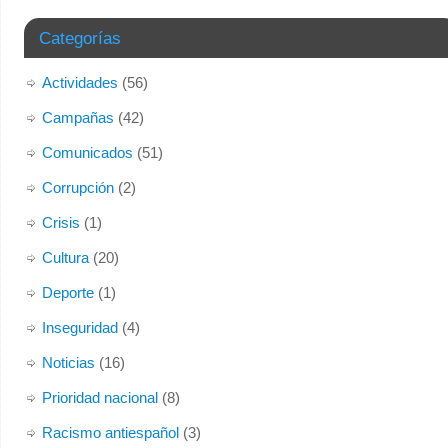
del 1º de Mayo, nos despedimos de las instalaciones que
desde 2006 ha albergado el “Centro Social y Nacional
Categorías
Salamanca”, nuestra histórica sede situada en el Paseo
del Gran Capitán 51.
Actividades
(56)
Por causas ajenas a nuestra organización, tenemos que
Campañas
(42)
abandonar nuestro actual local. Temporalmente, y de
Comunicados
(51)
forma
...
Ver más
Corrupción
(2)
Foto
Crisis
(1)
Ver en Facebook
·
Compartir
Cultura
(20)
Deporte
(1)
Inseguridad
(4)
Noticias
(16)
Prioridad nacional
(8)
Racismo antiespañol
(3)