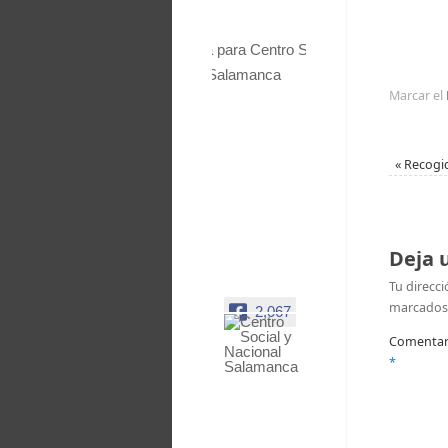
Marcar el
«
Recogid
Deja 
Tu direcci
marcados
2,067
Comentar
Centro
*
Social y
Nacional
Salamanca
Facebook