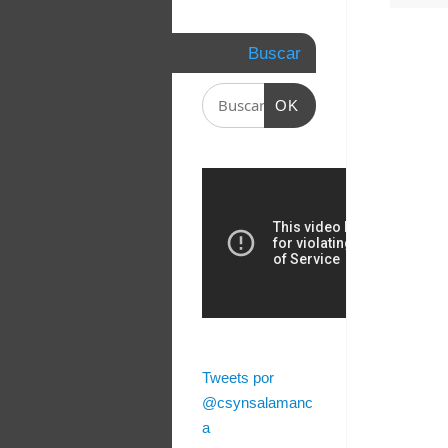
Buscar
OK
Tweets por
@csynsalamanc
a