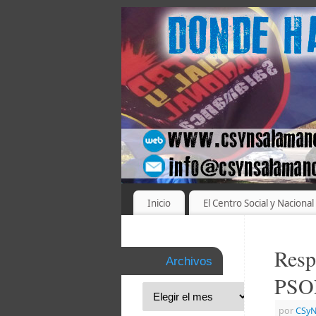
Inicio
El Centro Social y Nacional
Resp
Archivos
PSO
por
CSyN