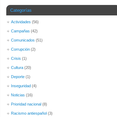
del 1º de Mayo, nos despedimos de las instalaciones que
desde 2006 ha albergado el “Centro Social y Nacional
Categorías
Salamanca”, nuestra histórica sede situada en el Paseo
del Gran Capitán 51.
Actividades
(56)
Por causas ajenas a nuestra organización, tenemos que
Campañas
(42)
abandonar nuestro actual local. Temporalmente, y de
Comunicados
(51)
forma
...
Ver más
Corrupción
(2)
Foto
Crisis
(1)
Ver en Facebook
·
Compartir
Cultura
(20)
Deporte
(1)
Inseguridad
(4)
Noticias
(16)
Prioridad nacional
(8)
Racismo antiespañol
(3)