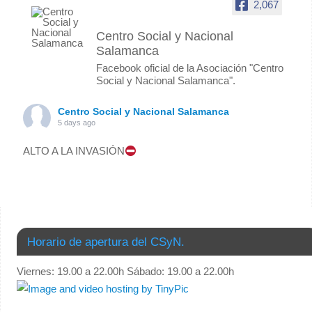
2,067
Centro Social y Nacional
Salamanca
Facebook oficial de la Asociación "Centro
Social y Nacional Salamanca".
Centro Social y Nacional Salamanca
5 days ago
ALTO A LA INVASIÓN
Foto
Ver en Facebook
·
Compartir
Centro Social y Nacional Salamanca
Horario de apertura del CSyN.
3 months ago
Viernes: 19.00 a 22.00h Sábado: 19.00 a 22.00h
COMUNICADO: “Cierre de nuestra histórica sede.”
El pasado fin de semana, además de celebrar la jornada