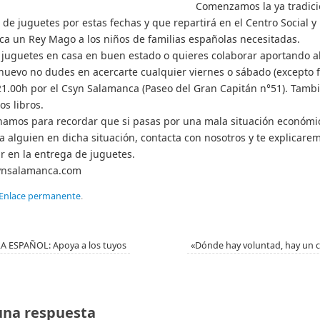
Comenzamos la ya tradici
 de juguetes por estas fechas y que repartirá en el Centro Social y
a un Rey Mago a los niños de familias españolas necesitadas.
s juguetes en casa en buen estado o quieres colaborar aportando 
nuevo no dudes en acercarte cualquier viernes o sábado (excepto f
21.00h por el Csyn Salamanca (Paseo del Gran Capitán n°51). Tamb
s libros.
amos para recordar que si pasas por una mala situación económi
a alguien en dicha situación, contacta con nosotros y te explicar
ar en la entrega de juguetes.
ynsalamanca.com
Enlace permanente
.
 ESPAÑOL: Apoya a los tuyos
«Dónde hay voluntad, hay un
una respuesta