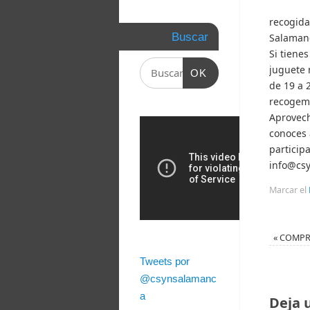
recogida
Buscar
Salamanc
Si tiene
juguete 
OK
de 19 a 
recogemo
Aprovech
conoces 
particip
info@cs
Marcar el
«
COMPRA
Tweets por
@csynsalamanc
a
Deja 