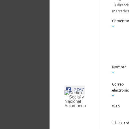
Tu direcci
marcados
Comentar
*
Nombre
*
Correo
2,067
electróni
*
Centro
Web
Social y
Nacional
Salamanca
Guard
Facebook