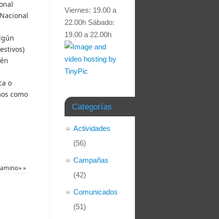
onal
Viernes: 19.00 a
 Nacional
22.00h Sábado:
19.00 a 22.00h
algún
estivos)
ién
ca o
emos como
Categorías
Actividades
(56)
Campañas
 camino»
»
(42)
Comunicados
(51)