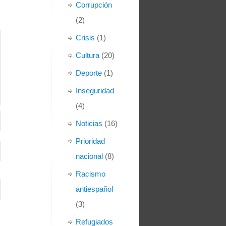
Corrupción
(2)
Crisis
(1)
Cultura
(20)
Deporte
(1)
Inseguridad
(4)
Noticias
(16)
Prioridad
nacional
(8)
Racismo
antiespañol
(3)
Refugiados