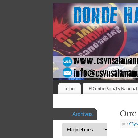
Inicio
El Centro Social y Nacional
Otro
Archivos
por
CSyN