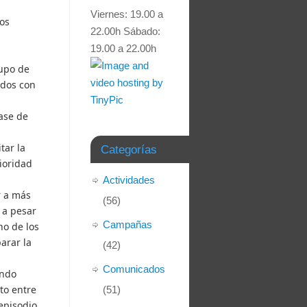
Viernes: 19.00 a
os
22.00h Sábado:
19.00 a 22.00h
rupo de
ados con
ase de
tar la
Categorías
ioridad
Actividades
r a más
(56)
 a pesar
Campañas
no de los
arar la
(42)
Comunicados
endo
to entre
(51)
episodio