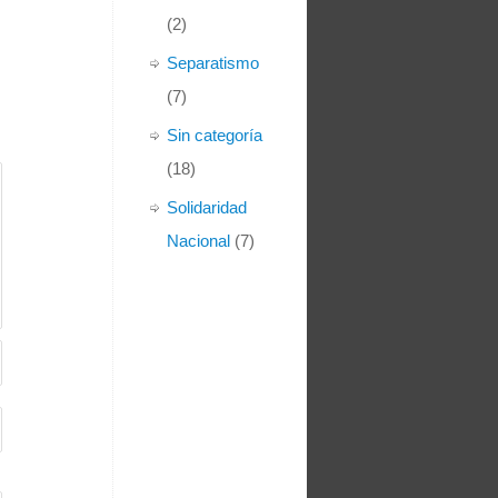
(2)
Separatismo
(7)
Sin categoría
(18)
Solidaridad
Nacional
(7)