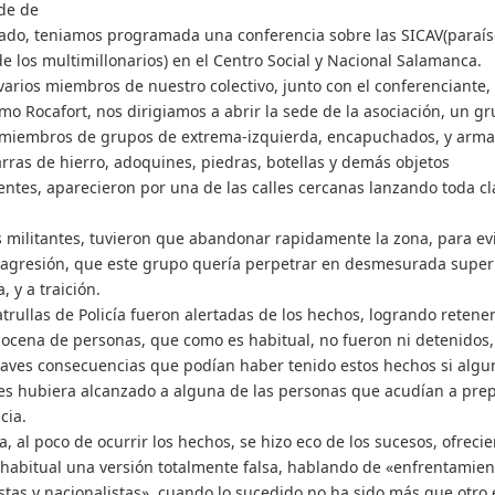
rde de
ado, teniamos programada una conferencia sobre las SICAV(paraís
 de los multimillonarios) en el Centro Social y Nacional Salamanca.
arios miembros de nuestro colectivo, junto con el conferenciante,
rmo Rocafort, nos dirigiamos a abrir la sede de la asociación, un g
miembros de grupos de extrema-izquierda, encapuchados, y arm
arras de hierro, adoquines, piedras, botellas y demás objetos
ntes, aparecieron por una de las calles cercanas lanzando toda cl
 militantes, tuvieron que abandonar rapidamente la zona, para evi
agresión, que este grupo quería perpetrar en desmesurada super
 y a traición.
atrullas de Policía fueron alertadas de los hechos, logrando retene
ocena de personas, que como es habitual, no fueron ni detenidos,
raves consecuencias que podían haber tenido estos hechos si algu
s hubiera alcanzado a alguna de las personas que acudían a prep
cia.
a, al poco de ocurrir los hechos, se hizo eco de los sucesos, ofreci
habitual una versión totalmente falsa, hablando de «enfrentamien
istas y nacionalistas», cuando lo sucedido no ha sido más que otro 