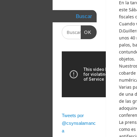
En la ta
este Sáb
Buscar
fiscales
Cuando v
D.Guille
OK
unos 40 
palos, b
contunde
objetos.
Nuestros
cobarde 
numérica,
Varias p
de una d
de las g
adoquine
conferen
Tweets por
La prens
@csynsalamanc
como es 
a
antifasc