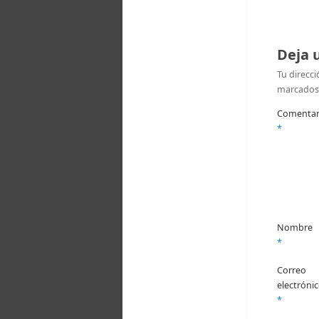
oficial de la
Asociación
"Centro Social
y Nacional
Deja 
Salamanca".
Tu direcci
marcados
Centro
Social y
Comentar
Nacional
Salamanca
*
1 week
ago
ALTO A LA
INVASIÓN
Foto
Nombre
Ver en Facebook
*
·
Compartir
Correo
electróni
Centro
Social y
*
Nacional