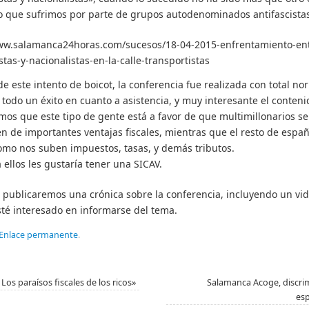
o que sufrimos por parte de grupos autodenominados antifascistas
ww.salamanca24horas.com/sucesos/18-04-2015-enfrentamiento-ent
stas-y-nacionalistas-en-la-calle-transportistas
de este intento de boicot, la conferencia fue realizada con total no
ó todo un éxito en cuanto a asistencia, y muy interesante el conteni
os que este tipo de gente está a favor de que multimillonarios se
en de importantes ventajas fiscales, mientras que el resto de espa
mo nos suben impuestos, tasas, y demás tributos.
a ellos les gustaría tener una SICAV.
 publicaremos una crónica sobre la conferencia, incluyendo un vi
sté interesado en informarse del tema.
Enlace permanente
.
Los paraísos fiscales de los ricos»
Salamanca Acoge, discrim
es