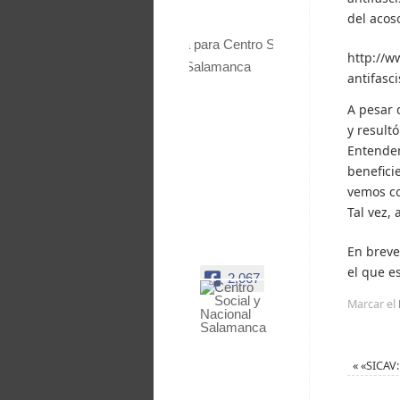
del acos
http://w
antifasci
A pesar 
y result
Entendem
benefici
vemos co
Tal vez, 
En breve
el que e
2,067
Marcar el
Centro
Social y
Nacional
«
«SICAV: 
Salamanca
Facebook