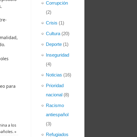
Corrupción
.
(2)
re-
Crisis
(1)
Cultura
(20)
rmalidad,
do.
Deporte
(1)
Inseguridad
ñoles
(4)
Noticias
(16)
Prioridad
deo para
nacional
(8)
Racismo
antiespañol
(3)
ina a los
pañoles.
»
Refugiados