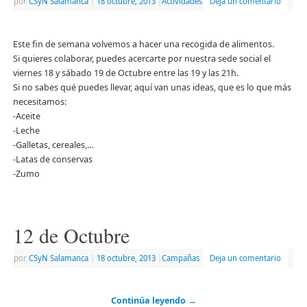
por
CSyN Salamanca
|
18 octubre, 2013
|
Actividades
Deja un comentario
Este fin de semana volvemos a hacer una recogida de alimentos.
Si quieres colaborar, puedes acercarte por nuestra sede social el
viernes 18 y sábado 19 de Octubre entre las 19 y las 21h.
Si no sabes qué puedes llevar, aquí van unas ideas, que es lo que más
necesitamos:
-Aceite
-Leche
-Galletas, cereales,…
-Latas de conservas
-Zumo
12 de Octubre
por
CSyN Salamanca
|
18 octubre, 2013
|
Campañas
Deja un comentario
Continúa leyendo
→