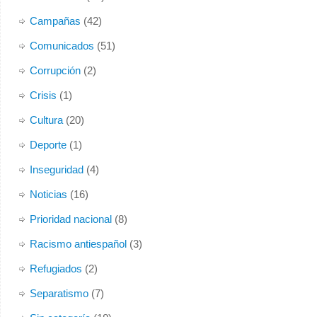
Por causas ajenas a nuestra organización, tenemos que
Campañas
(42)
abandonar nuestro actual local. Temporalmente, y de
Comunicados
(51)
forma
...
Ver más
Corrupción
(2)
Foto
Crisis
(1)
Ver en Facebook
·
Compartir
Cultura
(20)
Deporte
(1)
Inseguridad
(4)
Noticias
(16)
Prioridad nacional
(8)
Racismo antiespañol
(3)
Refugiados
(2)
Separatismo
(7)